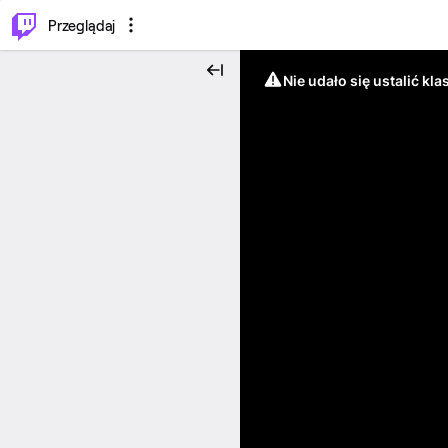
…
⌥
P
Przeglądaj
Nie udało się ustalić klas