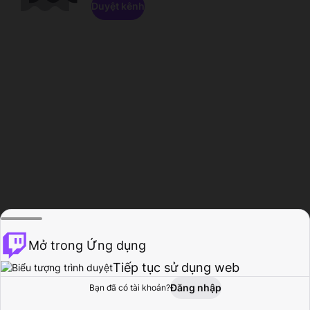
Duyệt kênh
Mở trong Ứng dụng
Tiếp tục sử dụng web
Đăng nhập
Bạn đã có tài khoản?
Trang chủ
Duyệt
Hoạt động
Hồ sơ