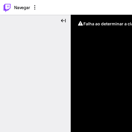
⌥
P
Navegar
Falha ao determinar a c