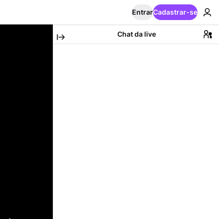
Entrar
Cadastrar-se
Chat da live