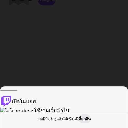
เปิดในแอพ
ใช้งานเว็บต่อไป
ล็อกอิน
คุณมีบัญชีอยู่แล้วใช่หรือไม่?
หน้าแรก
เรียกดู
กิจกรรม
โปรไฟล์