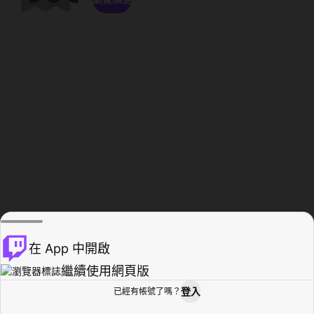
在 App 中開啟
繼續使用網頁版
登入
已經有帳號了嗎？
創作者基地
瀏覽
活動紀錄
個人檔案