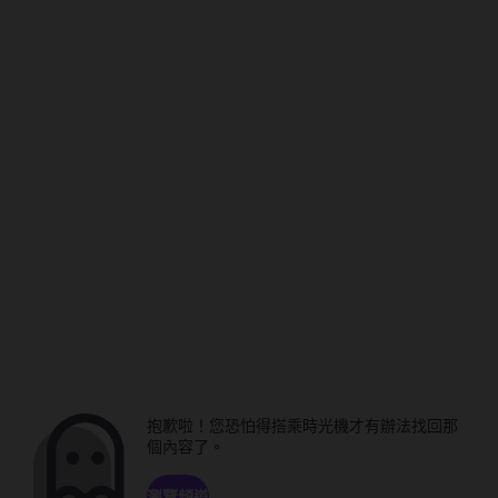
抱歉啦！您恐怕得搭乘時光機才有辦法找回那
個內容了。
瀏覽頻道