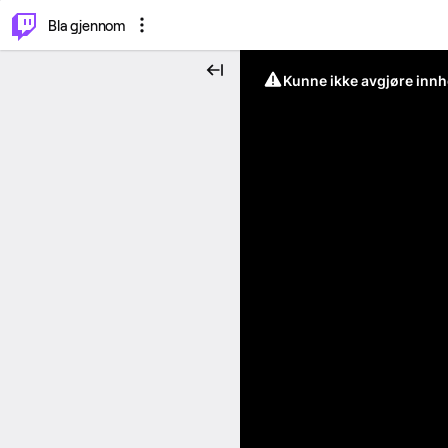
⌥
P
Bla gjennom
Kunne ikke avgjøre innh