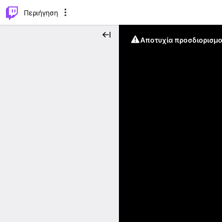
..
⌥
P
Περιήγηση
Αποτυχία προσδιορισμο