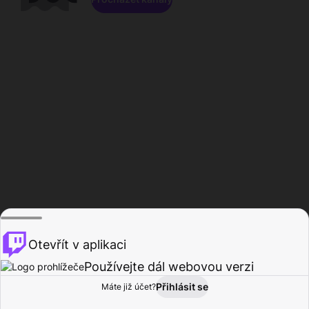
Otevřít v aplikaci
Používejte dál webovou verzi
Přihlásit se
Máte již účet?
Domů
Procházet
Aktivita
Profil