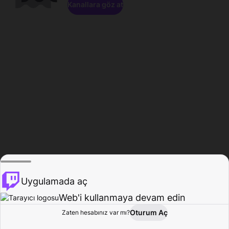
Kanallara göz at
Uygulamada aç
Web'i kullanmaya devam edin
Oturum Aç
Zaten hesabınız var mı?
Ana Sayfa
Gözat
Aktivite
Profil