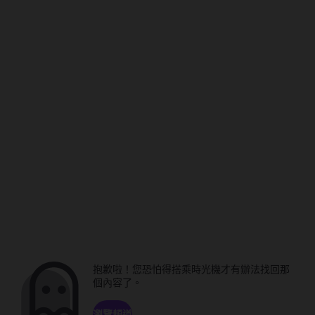
抱歉啦！您恐怕得搭乘時光機才有辦法找回那
個內容了。
瀏覽頻道