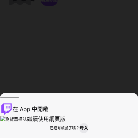
在 App 中開啟
繼續使用網頁版
登入
已經有帳號了嗎？
創作者基地
瀏覽
活動紀錄
個人檔案