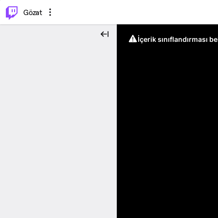
⌥
P
Gözat
İçerik sınıflandırması b