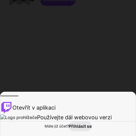
Otevřít v aplikaci
Používejte dál webovou verzi
Přihlásit se
Máte již účet?
Domů
Procházet
Aktivita
Profil