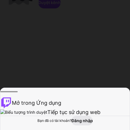
Duyệt kênh
Mở trong Ứng dụng
Tiếp tục sử dụng web
Đăng nhập
Bạn đã có tài khoản?
Trang chủ
Duyệt
Hoạt động
Hồ sơ