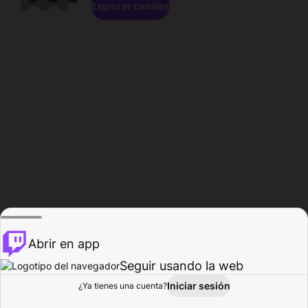
Explorar canales
Abrir en app
Seguir usando la web
Iniciar sesión
Página del
¿Ya tienes una cuenta?
Explorar
Actividad
Perfil
Creador