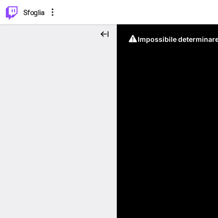
⌥
P
Sfoglia
Impossibile determinare