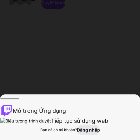
Duyệt kênh
Mở trong Ứng dụng
Tiếp tục sử dụng web
Đăng nhập
Bạn đã có tài khoản?
Trang chủ
Duyệt
Hoạt động
Hồ sơ