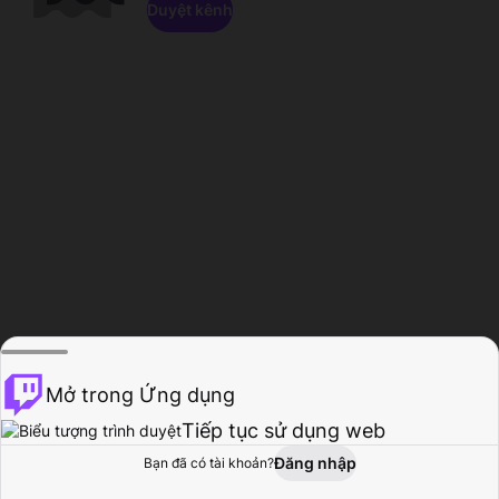
Duyệt kênh
Mở trong Ứng dụng
Tiếp tục sử dụng web
Đăng nhập
Bạn đã có tài khoản?
Trang chủ
Duyệt
Hoạt động
Hồ sơ