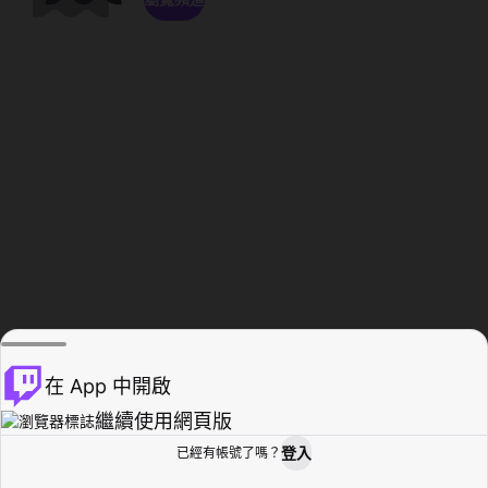
在 App 中開啟
繼續使用網頁版
登入
已經有帳號了嗎？
創作者基地
瀏覽
活動紀錄
個人檔案