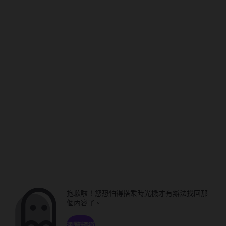
抱歉啦！您恐怕得搭乘時光機才有辦法找回那
個內容了。
瀏覽頻道