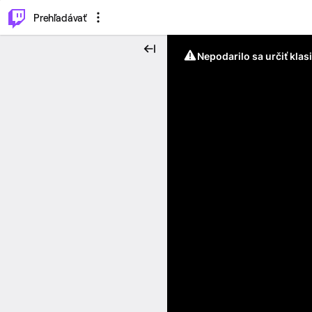
..
⌥
P
Prehľadávať
Nepodarilo sa určiť klas