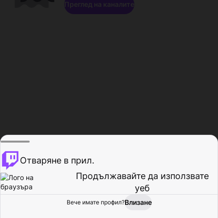
Преглед на каналите
Отваряне в прил.
Продължавайте да използвате
уеб
Влизане
Вече имате профил?
Начало
Преглед
Активност
Профил