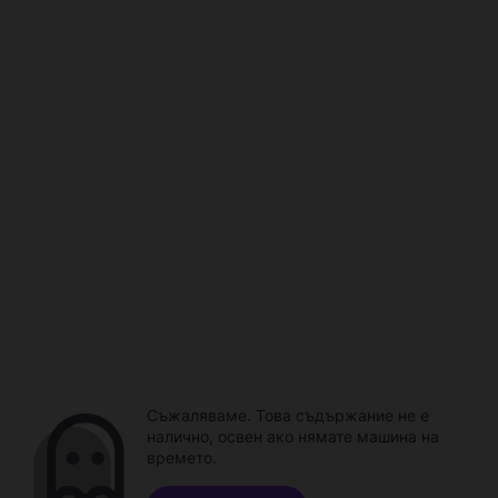
Съжаляваме. Това съдържание не е
налично, освен ако нямате машина на
времето.