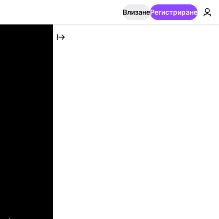
Влизане
Регистриране