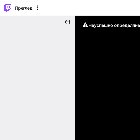
м...
⌥
P
Преглед
Неуспешно определяне