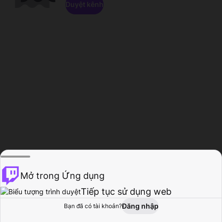
Duyệt kênh
Mở trong Ứng dụng
Tiếp tục sử dụng web
Đăng nhập
Bạn đã có tài khoản?
Trang chủ
Duyệt
Hoạt động
Hồ sơ