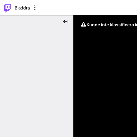
⌥
P
Bläddra
Kunde inte klassificera 