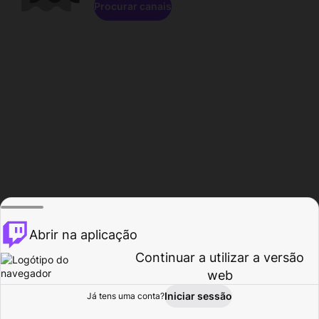
Procurar canais
Abrir na aplicação
Continuar a utilizar a versão
web
Iniciar sessão
Já tens uma conta?
Página inicial
Procurar
Atividade
Perfil