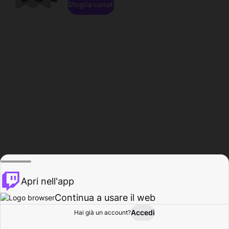
Sfoglia canali
Apri nell'app
Continua a usare il web
Accedi
Hai già un account?
Base
Sfoglia
Attività
Profilo