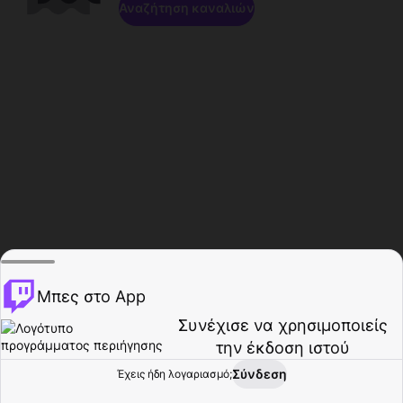
Αναζήτηση καναλιών
Μπες στο App
Συνέχισε να χρησιμοποιείς
την έκδοση ιστού
Σύνδεση
Έχεις ήδη λογαριασμό;
Αρχική σελίδα
Περιήγηση
Δραστηριότητα
Προφίλ