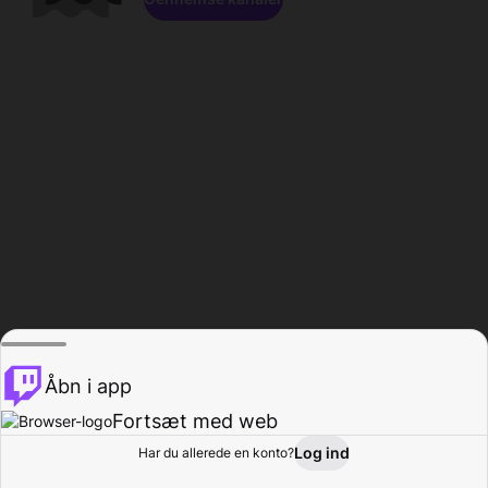
Åbn i app
Fortsæt med web
Log ind
Har du allerede en konto?
Hjem
Gennemse
Aktivitet
Profil