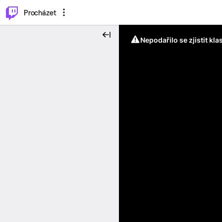
..
⌥
P
Procházet
Nepodařilo se zjistit kla