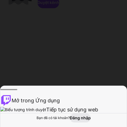
Duyệt kênh
Mở trong Ứng dụng
Tiếp tục sử dụng web
Đăng nhập
Bạn đã có tài khoản?
Trang chủ
Duyệt
Hoạt động
Hồ sơ