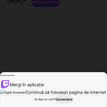
Răsfoiește canale
Mergi în aplicație
Continuă să folosești pagina de internet
Conectare
Ai deja un cont?
Acasă
Răsfoire
Activitate
Profil