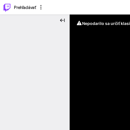
..
⌥
P
Prehľadávať
Nepodarilo sa určiť klas