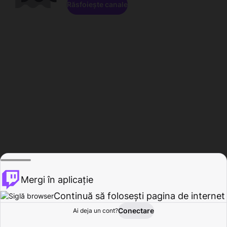
Răsfoiește canale
Mergi în aplicație
Continuă să folosești pagina de internet
Conectare
Ai deja un cont?
Acasă
Răsfoire
Activitate
Profil