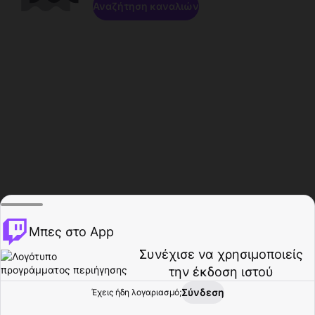
Αναζήτηση καναλιών
Μπες στο App
Συνέχισε να χρησιμοποιείς
την έκδοση ιστού
Σύνδεση
Έχεις ήδη λογαριασμό;
Αρχική σελίδα
Περιήγηση
Δραστηριότητα
Προφίλ