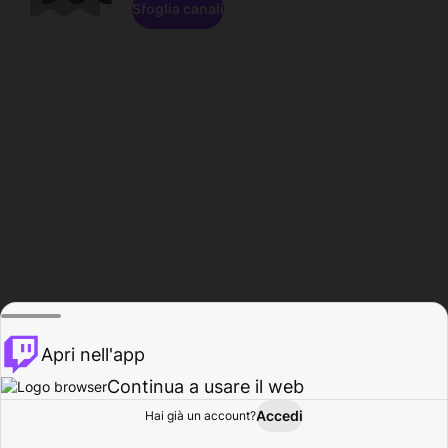
Sfoglia canali
Apri nell'app
Continua a usare il web
Accedi
Hai già un account?
Base
Sfoglia
Attività
Profilo