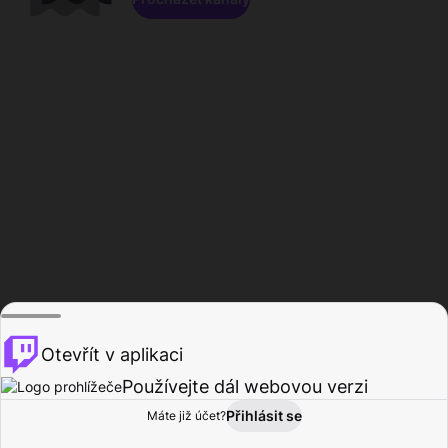
Otevřít v aplikaci
Používejte dál webovou verzi
Přihlásit se
Máte již účet?
Domů
Procházet
Aktivita
Profil