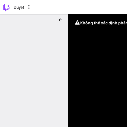
.
⌥
P
Duyệt
Không thể xác định phân