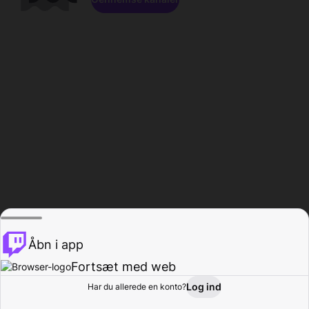
Åbn i app
Fortsæt med web
Log ind
Har du allerede en konto?
Hjem
Gennemse
Aktivitet
Profil