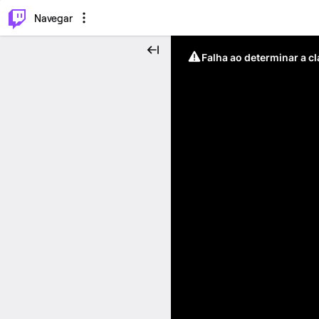
⌥
P
Navegar
Falha ao determinar a c