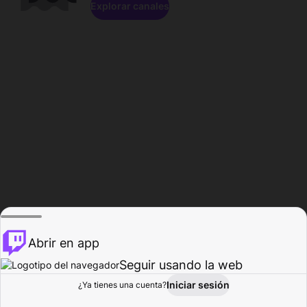
Explorar canales
Abrir en app
Seguir usando la web
Iniciar sesión
Página del
¿Ya tienes una cuenta?
Explorar
Actividad
Perfil
Creador